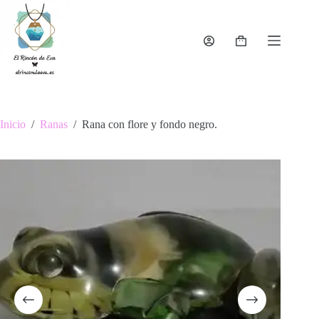
Saltar
al
contenido
Carro
de
compra
Inicio
/
Ranas
/
Rana con flore y fondo negro.