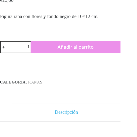
€
15,00
Figura rana con flores y fondo negro de 10×12 cm.
Rana
Añadir al carrito
con
flore
y
fondo
negro.
cantidad
CATEGORÍA:
RANAS
Descripción