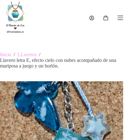
Saltar
al
contenido
Carro
de
compra
Inicio
/
LLaveros
/
Llavero letra E, efecto cielo con nubes acompañado de una
mariposa a juego y un borlón.