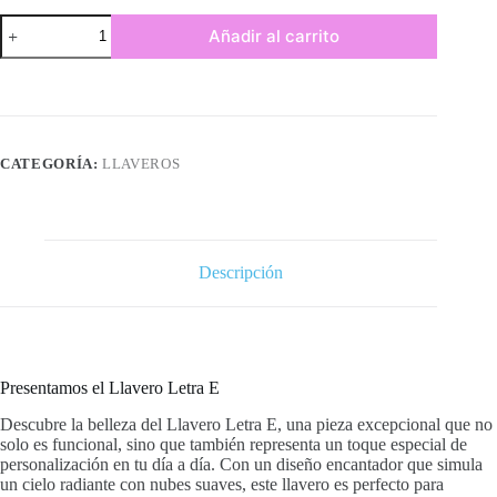
Llavero
Añadir al carrito
letra
E,
efecto
cielo
con
nubes
acompañado
CATEGORÍA:
LLAVEROS
de
una
mariposa
a
juego
y
Descripción
un
borlón.
cantidad
Presentamos el Llavero Letra E
Descubre la belleza del Llavero Letra E, una pieza excepcional que no
solo es funcional, sino que también representa un toque especial de
personalización en tu día a día. Con un diseño encantador que simula
un cielo radiante con nubes suaves, este llavero es perfecto para