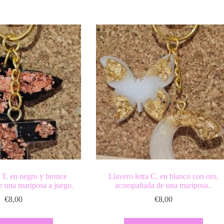
a T, en negro y bronce
Llavero letra C, en blanco con oro,
 una mariposa a juego.
acompañada de una mariposa..
€
8,00
€
8,00