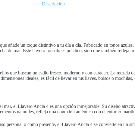
Descripción
que añade un toque distintivo a tu día a día. Fabricado en tonos azule
ha de mar. Este llavero no solo es práctico, sino que también refleja tu
llos que buscan un estilo fresco, moderno y con carácter. La mezcla de
dimensiones ideales, es fácil de llevar en tus llaves, bolsos o mochilas,
el mar, el Llavero Ancla 4 es una opción inmejorable. Su diseño atracti
lementos naturales, refleja una conexión auténtica con el entorno marí
uso personal o como presente, el Llavero Ancla 4 se convierte en un sím