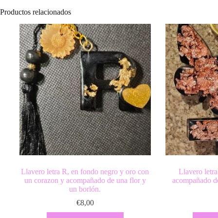
Productos relacionados
Llavero letra R, en fondo negro y oro con
Llavero letr
un corazon y acompañado de una flor y
acompañado de
un borlón.
€
8,00