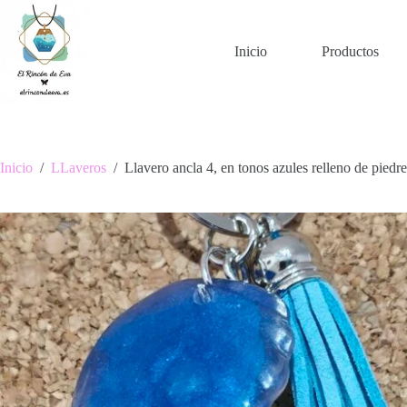
Saltar
al
contenido
Inicio
Productos
Inicio
/
LLaveros
/
Llavero ancla 4, en tonos azules relleno de pied