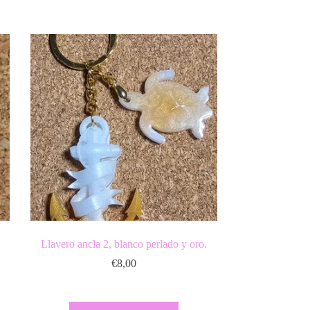
Llavero ancla 2, blanco perlado y oro.
€
8,00