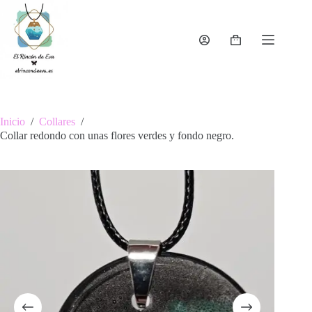
Saltar
al
contenido
Carro
de
compra
Inicio
/
Collares
/
Collar redondo con unas flores verdes y fondo negro.