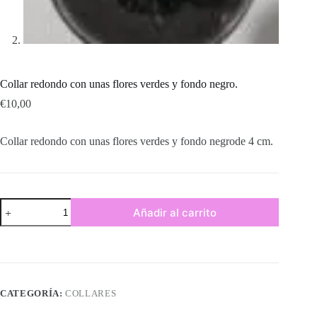
Collar redondo con unas flores verdes y fondo negro.
€
10,00
Collar redondo con unas flores verdes y fondo negrode 4 cm.
Collar
Añadir al carrito
redondo
con
unas
flores
verdes
y
fondo
CATEGORÍA:
COLLARES
negro.
cantidad